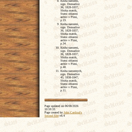
Kniha narozeni,
sign. Domazlice
36; 1828-1837;
Sbirka matrik,
Statni oblastni
archiv v Plzni,
p.19.
Kniha narozeni,
sign. Domazlice
36; 1828-1837;
Sbirka matrik,
Statni oblastni
archiv v Plzni,
p.34.
Kniha narozeni,
sign. Domazlice
36; 1828-1837;
Sbirka matrik,
Statni oblastni
archiv v Plzni,
p.48.
Kniha narozenych,
sign. Domazlice
45; 1838-1847;
Sbirka matrik,
Statni oblastni
archiv v Plzni,
p.11.
Page updated on
06/08/2026
10:59:33
.
Page created by
John Cardinal's
Second Site
v6.4