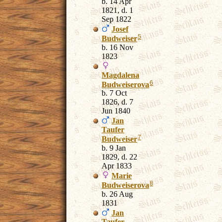
b. 14 Apr
1821, d. 1
Sep 1822
Josef
5
Budweiser
b. 16 Nov
1823
Magdalena
6
Budweiserova
b. 7 Oct
1826, d. 7
Jun 1840
Jan
Taufer
7
Budweiser
b. 9 Jan
1829, d. 22
Apr 1833
Marie
8
Budweiserova
b. 26 Aug
1831
Jan
Taufer