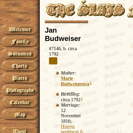
Jan
Budweiser
#7146, b. circa
1792
Mother:
Marie
1
Budweiserova
BirthIlleg:
1
circa 1792
Marriage:
12
November
1816;
Horejsi
predmesti 8,