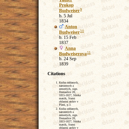
Prokop
9
Budweiser
b. 5 Jul
1834
Anton
10
Budweiser
b. 15 Feb
1837
Anna
11
Budweiserova
b. 24 Sep
1839
Citations
Kniha oddanych,
narozenych a
zemrelych, sign.
Domazlice 28;
1815-1827; Sbirka
matrik, Statni
oblastni archiv v
Plzni, p.3.
Kniha oddanych,
narozenych a
zemrelych, sign.
Domazlice 28;
1815-1827; Sbirka
matrik, Statni
oblastni archiv v