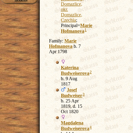
Domazlice,
okr.
Domazlice,
Czechia
;
Principal=
Marie
1
Hofmanova
Family:
Marie
Hofmanova
b. 7
Apr 1798
Katerina
2
Budweiserova
b. 9 Aug
1817
Josef
3
Budweiser
b. 25 Apr
1819, d. 15
Oct 1820
Magdalena
4
Budweiserova