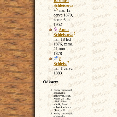
Barbora
Schleissova
5
+
nar. 12
cervc 1870,
zemr. 6 led
1952
Anna
6
Schleissova
nar. 18 led
1876, zemr.
21 uno
1878
?
7
Schleiss
nar. 1 cervc
1883
Odkazy:
Knihy narozenych,
oddanych a
zemrelych, sign.
Kdyne 28; 1852-
1884; Sbirka
matrik, Statni
oblastni archiv v
Plzni, p.10.
Knihy narozenych,
oddanych a