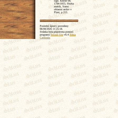
sign. Kdyne 08;
1784-1815; Sbirka
matrik, Statni
oblastni archiv v
Plzni, p.213.
Poslední úpravy provedeny
06/08/2026 11:25:18
.
Stránka byla pripravena pomocí
programu
Second Site
v6.4
Johna
Cardinala
.