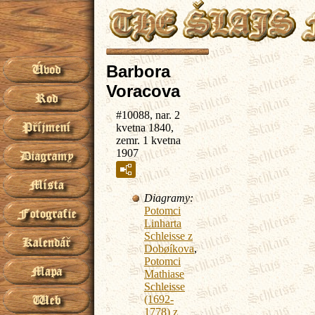
Barbora
Voracova
#10088, nar. 2
kvetna 1840,
zemr. 1 kvetna
1907
Diagramy:
Potomci
Linharta
Schleisse z
Dobøíkova
,
Potomci
Mathiase
Schleisse
(1692-
1778) z