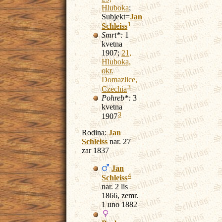
Hluboka
;
Subjekt=
Jan
1
Schleiss
Smrt*:
1
kvetna
1907;
21,
Hluboka,
okr.
Domazlice,
3
Czechia
Pohreb*:
3
kvetna
3
1907
Rodina:
Jan
Schleiss
nar. 27
zar 1837
Jan
4
Schleiss
nar. 2 lis
1866, zemr.
1 uno 1882