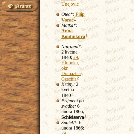
Unejovic
Otec*:
Filip
1
Vorac
Matka*:
Anna
1
Koutnikova
Narození*:
2 kvetna
1840;
29,
Hluboka,
okr.
Domazlice,
2
Czechia
Krtiny:
2
kvetna
2
1840
Príjmení po
svadbe:
6
unora 1866;
1
Schleissova
Snatek*:
6
unora 1866;
29,