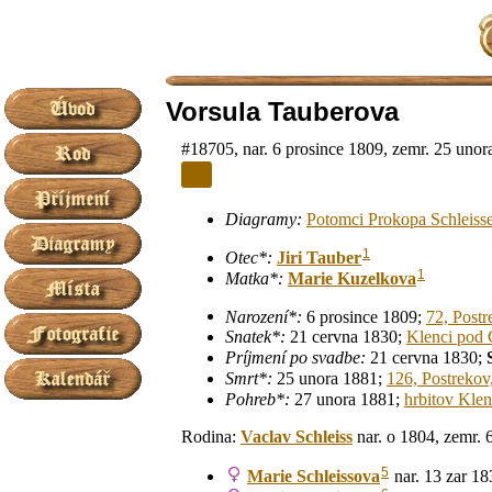
Vorsula Tauberova
#18705, nar. 6 prosince 1809, zemr. 25 unor
Diagramy:
Potomci Prokopa Schleiss
1
Otec*:
Jiri
Tauber
1
Matka*:
Marie
Kuzelkova
Narození*:
6 prosince 1809;
72, Postr
Snatek*:
21 cervna 1830;
Klenci pod 
Príjmení po svadbe:
21 cervna 1830;
Smrt*:
25 unora 1881;
126, Postrekov
Pohreb*:
27 unora 1881;
hrbitov Kle
Rodina:
Vaclav
Schleiss
nar. o 1804, zemr. 
5
Marie
Schleissova
nar. 13 zar 18