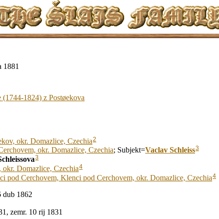
a 1881
e (1744-1824) z Postøekova
2
ekov, okr. Domazlice, Czechia
3
Cerchovem, okr. Domazlice, Czechia
; Subjekt=
Vaclav
Schleiss
3
Schleissova
4
, okr. Domazlice, Czechia
4
nci pod Cerchovem, Klenci pod Cerchovem, okr. Domazlice, Czechia
6 dub 1862
31, zemr. 10 rij 1831