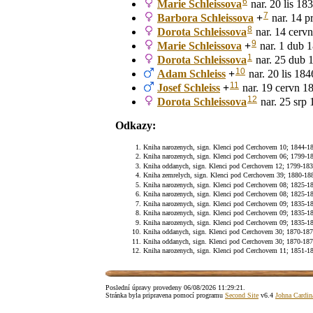
6
Marie
Schleissova
nar. 20 lis 18
7
Barbora
Schleissova
+
nar. 14 p
8
Dorota
Schleissova
nar. 14 cervn
9
Marie
Schleissova
+
nar. 1 dub 
1
Dorota
Schleissova
nar. 25 dub 
10
Adam
Schleiss
+
nar. 20 lis 184
11
Josef
Schleiss
+
nar. 19 cervn 1
12
Dorota
Schleissova
nar. 25 srp 
Odkazy:
Kniha narozenych, sign. Klenci pod Cerchovem 10; 1844-1850
Kniha narozenych, sign. Klenci pod Cerchovem 06; 1799-1815
Kniha oddanych, sign. Klenci pod Cerchovem 12; 1799-1830; 
Kniha zemrelych, sign. Klenci pod Cerchovem 39; 1880-1889;
Kniha narozenych, sign. Klenci pod Cerchovem 08; 1825-1835
Kniha narozenych, sign. Klenci pod Cerchovem 08; 1825-1835
Kniha narozenych, sign. Klenci pod Cerchovem 09; 1835-1843
Kniha narozenych, sign. Klenci pod Cerchovem 09; 1835-1843
Kniha narozenych, sign. Klenci pod Cerchovem 09; 1835-1843
Kniha oddanych, sign. Klenci pod Cerchovem 30; 1870-1879;
Kniha oddanych, sign. Klenci pod Cerchovem 30; 1870-1879;
Kniha narozenych, sign. Klenci pod Cerchovem 11; 1851-1859
Poslední úpravy provedeny
06/08/2026 11:29:21
.
Stránka byla pripravena pomocí programu
Second Site
v6.4
Johna Cardin