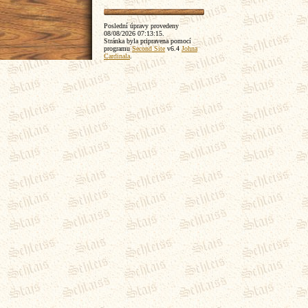
Poslední úpravy provedeny
08/08/2026 07:13:15
.
Stránka byla pripravena pomocí
programu
Second Site
v6.4
Johna
Cardinala
.