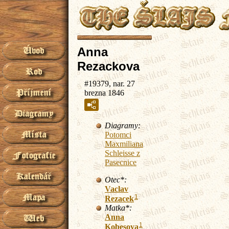
Anna
Rezackova
#19379, nar. 27
brezna 1846
Diagramy:
Potomci
Maxmiliana
Schleisse z
Pasecnice
Otec*:
Vaclav
1
Rezacek
Matka*:
Anna
1
Kobesova