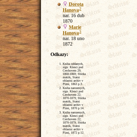
Dorota
2
Hanova
nar. 16 dub
1870
Marie
3
Hanova
nar. 18 uno
1872
Odkazy:
Kniha oddanych,
sign. Klenci pod
Cerchovem 29;
1860-1869; Sbirka
matrik, Statni
oblastni archiv v
Plzni, 1863 p.3.
Kniha narozenych,
sign. Klenci pod
Cerchovem 22;
1870-1879; Sbirka
matrik, Statni
oblastni archiv v
Plzni, 1870 p.14.
Kniha narozenych,
sign. Klenci pod
Cerchovem 22;
1870-1879; Sbirka
matrik, Statni
oblastni archiv v
Plzni, 1872 p.12.