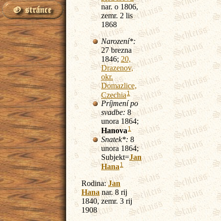
nar. o 1806,
zemr. 2 lis
1868
Narození*:
27 brezna
1846;
20,
Drazenov,
okr.
Domazlice,
1
Czechia
Príjmení po
svadbe:
8
unora 1864;
1
Hanova
Snatek*:
8
unora 1864;
Subjekt=
Jan
1
Hana
Rodina:
Jan
Hana
nar. 8 rij
1840, zemr. 3 rij
1908