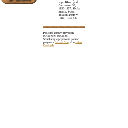
sign. Klenci pod
Cerchovem 36;
1930-1937; Sbirka
matrik, Statni
oblastni archiv v
Plzni, 1931 p.6.
Poslední úpravy provedeny
06/08/2026 00:28:38
.
Stránka byla pripravena pomocí
programu
Second Site
v6.4
Johna
Cardinala
.