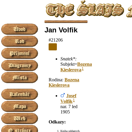
Jan Volfik
#21206
Snatek*:
Subjekt=
Bozena
1
Kieslerova
Rodina:
Bozena
Kieslerova
Josef
1
Volfik
nar. 7 led
1905
Odkazy:
Kniha oddanych,