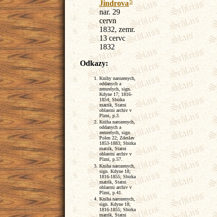
5
Jindrova
nar. 29
cervn
1832, zemr.
13 cervc
1832
Odkazy:
Knihy narozenych,
oddanych a
zemrelych, sign.
Kdyne 17; 1816-
1854; Sbirka
matrik, Statni
oblastni archiv v
Plzni, p.3.
Kniha narozenych,
oddanych a
zemrelych, sign.
Polen 22; Zdeslav
1853-1883; Sbirka
matrik, Statni
oblastni archiv v
Plzni, p.57.
Kniha narozenych,
sign. Kdyne 18;
1816-1855; Sbirka
matrik, Statni
oblastni archiv v
Plzni, p.41.
Kniha narozenych,
sign. Kdyne 18;
1816-1855; Sbirka
matrik, Statni