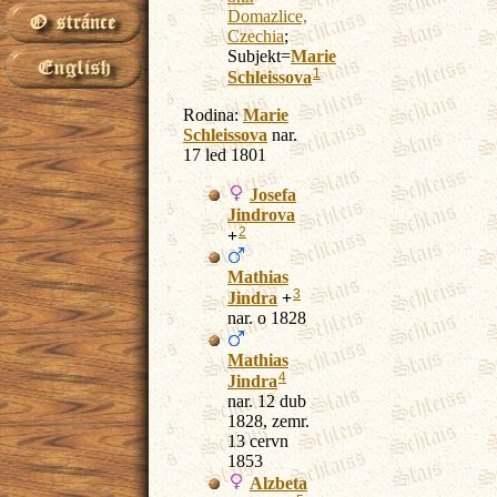
Domazlice,
Czechia
;
Subjekt=
Marie
1
Schleissova
Rodina:
Marie
Schleissova
nar.
17 led 1801
Josefa
Jindrova
2
+
Mathias
3
Jindra
+
nar. o 1828
Mathias
4
Jindra
nar. 12 dub
1828, zemr.
13 cervn
1853
Alzbeta