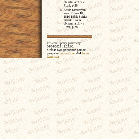
oblastni archiv v
Plzni, p.26.
Kniha narozenych,
sign. Kdyne 18;
1816-1855; Sbirka
matrik, Statni
oblastni archiv v
Plzni, p.28.
Poslední úpravy provedeny
06/08/2026 11:25:00
.
Stránka byla pripravena pomocí
programu
Second Site
v6.4
Johna
Cardinala
.