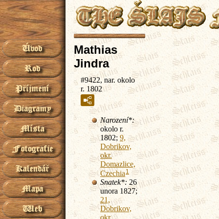
Mathias
Jindra
#9422, nar. okolo
r. 1802
Narození*:
okolo r.
1802;
9,
Dobrikov,
okr.
Domazlice,
1
Czechia
Snatek*:
26
unora 1827;
21,
Dobrikov,
okr.