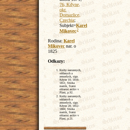
76, Kdyne,
okr.
Domazlice,
Czechia
;
Subjekt=
Karel
2
Mikovec
Rodina:
Karel
Mikovec
nar. o
1825
Odkazy:
Knihy narozenych,
oddanych a
zemrelych, sign.
Kdyne 10; 1816-
1851; Sbirka
matrik, Statni
oblastni archiv v
Plzni, p.92.
Knihy narozenych,
oddanych a
zemrelych, sign.
Kdyne 28; 1852-
1884; Sbirka
matrik, Statni
oblastni archiv v
Plzni, p.21.