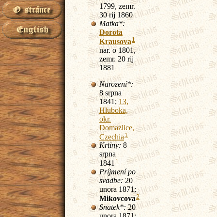
1799, zemr.
30 rij 1860
Matka*:
Dorota
1
Krausova
nar. o 1801,
zemr. 20 rij
1881
Narození*:
8 srpna
1841;
13,
Hluboka,
okr.
Domazlice,
1
Czechia
Krtiny:
8
srpna
1
1841
Príjmení po
svadbe:
20
unora 1871;
2
Mikovcova
Snatek*:
20
unora 1871;