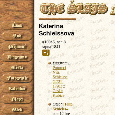
Katerina
Schleissova
#10045, nar. 8
srpna 1841
Diagramy:
Potomci
Víta
Schleisse
(1721-
1791) z
Ceské
Kubice
Otec*:
Filip
1
Schleiss
nar. 12 bre