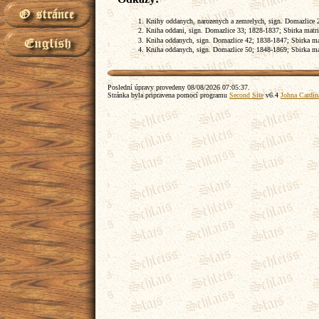
Knihy oddanych, narozenych a zemrelych, sign. Domazlice 24
Kniha oddani, sign. Domazlice 33; 1828-1837; Sbirka matrik
Kniha oddanych, sign. Domazlice 42; 1838-1847; Sbirka matr
Kniha oddanych, sign. Domazlice 50; 1848-1869; Sbirka matr
Poslední úpravy provedeny
08/08/2026 07:05:37
.
Stránka byla pripravena pomocí programu
Second Site
v6.4
Johna Cardin