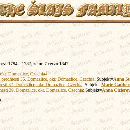
mez. 1784 a 1787, zemr. 7 cervn 1847
1
 okr. Domazlice, Czechia
predmesti 35, Domazlice, okr. Domazlice, Czechia
; Subjekt=
Anna
St
esti 37, Domazlice, okr. Domazlice, Czechia
; Subjekt=
Marie
Gauber
esti 39, Domazlice, okr. Domazlice, Czechia
; Subjekt=
Anna
Cizlero
8