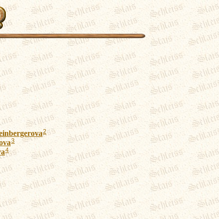
2
einbergerova
3
ova
4
va