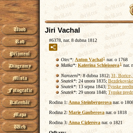
Jiri Vachal
#6378, nar. 8 dubna 1812
1
Otec*:
Anton
Vachal
nar. o 1768
1
Matka*:
Katerina
Schleissova
nar. 
Narození*:
8 dubna 1812;
31, Borice,
Snatek*:
24 unora 1835;
Bezdekovske 
Snatek*:
13 srpna 1843;
Tynske predm
Snatek*:
29 unora 1848;
Tynske predm
Rodina 1:
Anna
Steinbergerova
nar. o 180
Rodina 2:
Marie
Gauberova
nar. o 1818
Rodina 3:
Anna
Cizlerova
nar. o 1821
Odkazy: