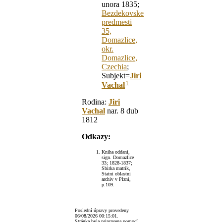
unora 1835;
Bezdekovske
predmesti
35,
Domazlice,
okr.
Domazlice,
Czechia
;
Subjekt=
Jiri
1
Vachal
Rodina:
Jiri
Vachal
nar. 8 dub
1812
Odkazy:
Kniha oddani,
sign. Domazlice
33; 1828-1837;
Sbirka matrik,
Statni oblastni
archiv v Plzni,
p.109.
Poslední úpravy provedeny
06/08/2026 00:15:01
.
Stránka byla pripravena pomocí