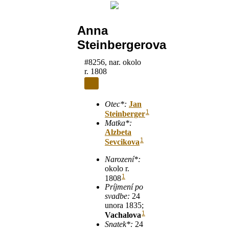
Anna
Steinbergerova
#8256, nar. okolo
r. 1808
Otec*:
Jan
1
Steinberger
Matka*:
Alzbeta
1
Sevcikova
Narození*:
okolo r.
1
1808
Príjmení po
svadbe:
24
unora 1835;
1
Vachalova
Snatek*:
24