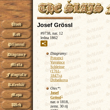
Josef Grössl
#9738, nar. 12
ledna 1862
Diagramy:
Potomci
Vavøince
Schleisse
(1761-
1847) z
Dobøíkova
Otec*:
Josef
1
Grössl
nar. o 1818,
zemr. 30 rij