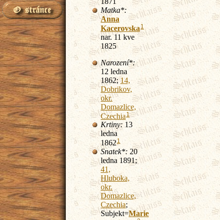
1871
Matka*:
Anna
1
Kacerovska
nar. 11 kve
1825
Narození*:
12 ledna
1862;
14,
Dobrikov,
okr.
Domazlice,
1
Czechia
Krtiny:
13
ledna
1
1862
Snatek*:
20
ledna 1891;
41,
Hluboka,
okr.
Domazlice,
Czechia
;
Subjekt=
Marie