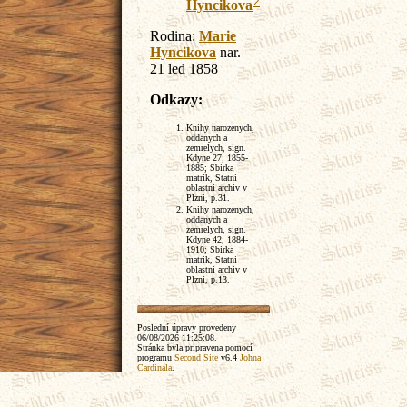
2
Hyncikova
Rodina:
Marie
Hyncikova
nar.
21 led 1858
Odkazy:
Knihy narozenych,
oddanych a
zemrelych, sign.
Kdyne 27; 1855-
1885; Sbirka
matrik, Statni
oblastni archiv v
Plzni, p.31.
Knihy narozenych,
oddanych a
zemrelych, sign.
Kdyne 42; 1884-
1910; Sbirka
matrik, Statni
oblastni archiv v
Plzni, p.13.
Poslední úpravy provedeny
06/08/2026 11:25:08
.
Stránka byla pripravena pomocí
programu
Second Site
v6.4
Johna
Cardinala
.