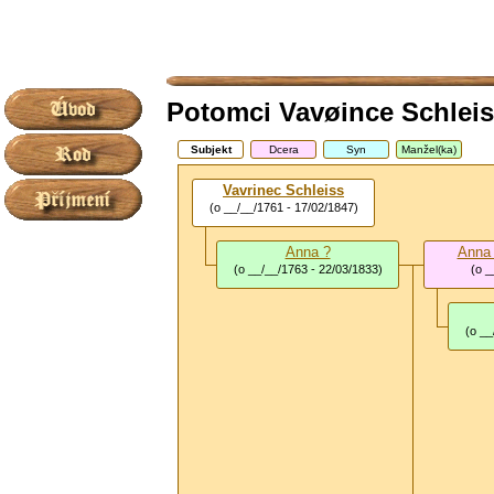
Potomci Vavøince Schleis
Subjekt
Dcera
Syn
Manžel(ka)
Vavrinec Schleiss
(o __/__/1761 - 17/02/1847)
Anna ?
Anna 
(o __/__/1763 - 22/03/1833)
(o _
(o __